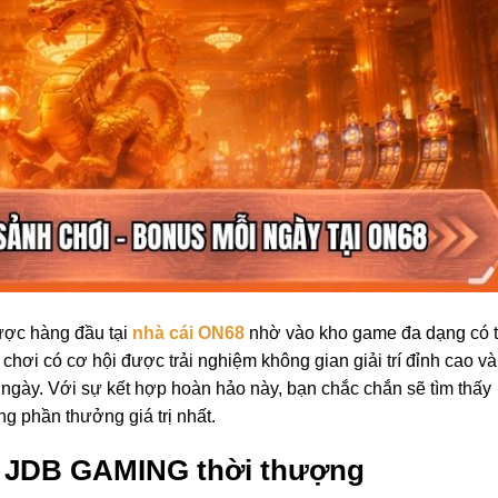
ược hàng đầu tại
nhà cái
ON68
nhờ vào kho game đa dạng có 
chơi có cơ hội được trải nghiệm không gian giải trí đỉnh cao v
gày. Với sự kết hợp hoàn hảo này, bạn chắc chắn sẽ tìm thấy
ng phần thưởng giá trị nhất.
ảnh JDB GAMING thời thượng