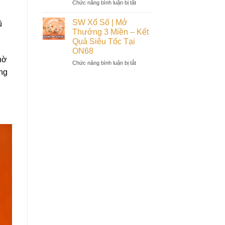
ở
Chức năng bình luận bị tắt
Giải
GW
Trí
Xổ
Trực
SW Xổ Số | Mở
ũ
Số
Tuyến
Thưởng 3 Miền – Kết
|
Hôm
Quả Siêu Tốc Tại
Dò
Nay
ON68
Số
hờ
30
ở
Chức năng bình luận bị tắt
Giây
ang
SW
–
Xổ
Thưởng
Số
Minh
|
Bạch
Mở
Tại
Thưởng
ON68
3
Miền
–
Kết
Quả
Siêu
Tốc
Tại
ON68