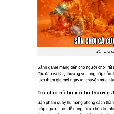
Sân chơi c
Sảnh game mang đến cho người chơi rất nh
độc đáo và tỷ lệ thưởng vô cùng hấp dẫn. 
lượt tham gia mỗi ngày tại chuyên mục này
Trò chơi nổ hũ với hũ thưởng 
Sản phẩm quay hũ mang phong cách thần 
giúp người chơi dễ dàng tối ưu hóa lợi n