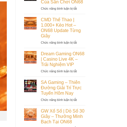
Của Sân Chơi ON68
Săn
Trực
ở
Chức năng bình luận bị tắt
Boss
Tuyến
SABA
X50
2026
Thể
–
CMD Thể Thao |
Thao
Nhận
1.000+ Kèo Hot –
–
Xu
ON68 Update Từng
Đối
Sau
Giây
Tác
3
Uy
Phút
ở
Chức năng bình luận bị tắt
Tín
Tại
CMD
Top
ON68
Thể
Dream Gaming ON68
Của
Thao
| Casino Live 4K –
Sân
|
Trải Nghiệm VIP
Chơi
1.000+
ON68
ở
Chức năng bình luận bị tắt
Kèo
Dream
Hot
Gaming
–
SA Gaming – Thiên
ON68
ON68
Đường Giải Trí Trực
|
Update
Tuyến Hôm Nay
Casino
Từng
ở
Chức năng bình luận bị tắt
Live
Giây
SA
4K
Gaming
–
GW Xổ Số | Dò Số 30
–
Trải
Giây – Thưởng Minh
Thiên
Nghiệm
Bạch Tại ON68
Đường
VIP