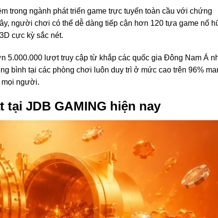
 trong ngành phát triển game trực tuyến toàn cầu với chứng
đây, người chơi có thể dễ dàng tiếp cận hơn 120 tựa game nổ h
3D cực kỳ sắc nét.
n 5.000.000 lượt truy cập từ khắp các quốc gia Đông Nam Á n
rung bình tại các phòng chơi luôn duy trì ở mức cao trên 96% m
ả mọi người.
ật tại JDB GAMING hiện nay