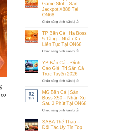
–
Mỗi
Game Slot – Săn
Không
Ngày
Jackpot X888 Tại
Gian
Tại
ON68
Giải
ON68
Trí
ở
Chức năng bình luận bị tắt
Đẳng
PPGaming
Cấp
|
TP Bắn Cá | Hạ Boss
Tại
300+
5 Tầng – Nhân Xu
Nền
Game
Liên Tục Tại ON68
Tảng
Slot
ở
Chức năng bình luận bị tắt
–
TP
Săn
Bắn
Jackpot
YB Bắn Cá – Đỉnh
Cá
X888
Cao Giải Trí Săn Cá
|
Tại
Trực Tuyến 2026
Hạ
ON68
ở
Chức năng bình luận bị tắt
Boss
YB
5
tỷ
Bắn
Tầng
MG Bắn Cá | Săn
02
à cơ
Cá
–
Boss X50 – Nhận Xu
Th7
–
Nhân
Sau 3 Phút Tại ON68
Đỉnh
Xu
ở
Chức năng bình luận bị tắt
Cao
Liên
MG
Giải
Tục
Bắn
Trí
Tại
SABA Thể Thao –
Cá
Săn
ON68
Đối Tác Uy Tín Top
|
Cá