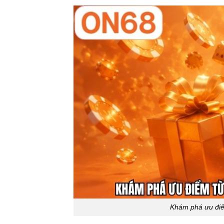
Khám phá ưu điể