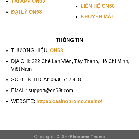
TẢI APP ON68
LIÊN HỆ ON68
ĐẠI LÝ ON68
KHUYẾN MÃI
THÔNG TIN
THƯƠNG HIỆU:
ON68
ĐỊA CHỈ:
222 Chế Lan Viên, Tây Thạnh, Hồ Chí Minh,
Việt Nam
SỐ ĐIỆN THOẠI:
0936 752 418
EMAIL:
support@on68t.com
WEBSITE:
https://casinopromo.casino/
Copyright 2026 ©
Flatsome Theme