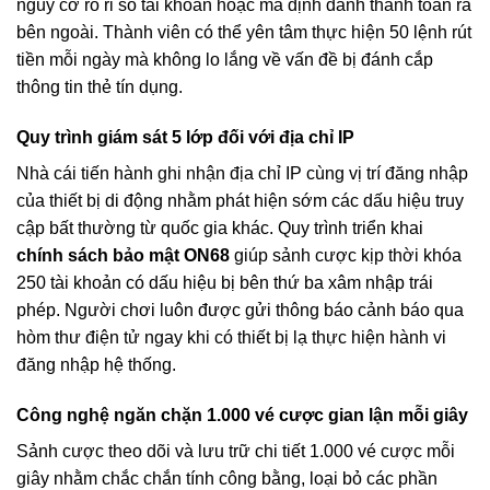
nguy cơ rò rỉ số tài khoản hoặc mã định danh thanh toán ra
bên ngoài. Thành viên có thể yên tâm thực hiện 50 lệnh rút
tiền mỗi ngày mà không lo lắng về vấn đề bị đánh cắp
thông tin thẻ tín dụng.
Quy trình giám sát 5 lớp đối với địa chỉ IP
Nhà cái tiến hành ghi nhận địa chỉ IP cùng vị trí đăng nhập
của thiết bị di động nhằm phát hiện sớm các dấu hiệu truy
cập bất thường từ quốc gia khác. Quy trình triển khai
chính sách bảo mật ON68
giúp sảnh cược kịp thời khóa
250 tài khoản có dấu hiệu bị bên thứ ba xâm nhập trái
phép. Người chơi luôn được gửi thông báo cảnh báo qua
hòm thư điện tử ngay khi có thiết bị lạ thực hiện hành vi
đăng nhập hệ thống.
Công nghệ ngăn chặn 1.000 vé cược gian lận mỗi giây
Sảnh cược theo dõi và lưu trữ chi tiết 1.000 vé cược mỗi
giây nhằm chắc chắn tính công bằng, loại bỏ các phần