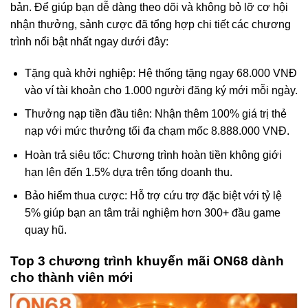
bản. Để giúp bạn dễ dàng theo dõi và không bỏ lỡ cơ hội
nhận thưởng, sảnh cược đã tổng hợp chi tiết các chương
trình nổi bật nhất ngay dưới đây:
Tặng quà khởi nghiệp: Hệ thống tặng ngay 68.000 VNĐ
vào ví tài khoản cho 1.000 người đăng ký mới mỗi ngày.
Thưởng nạp tiền đầu tiên: Nhận thêm 100% giá trị thẻ
nạp với mức thưởng tối đa chạm mốc 8.888.000 VNĐ.
Hoàn trả siêu tốc: Chương trình hoàn tiền không giới
hạn lên đến 1.5% dựa trên tổng doanh thu.
Bảo hiểm thua cược: Hỗ trợ cứu trợ đặc biệt với tỷ lệ
5% giúp bạn an tâm trải nghiệm hơn 300+ đầu game
quay hũ.
Top 3 chương trình khuyến mãi ON68 dành
cho thành viên mới