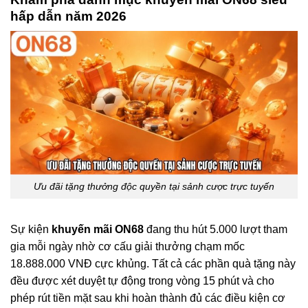
hấp dẫn năm 2026
Ưu đãi tặng thưởng độc quyền tại sảnh cược trực tuyến
Sự kiện
khuyến mãi ON68
đang thu hút 5.000 lượt tham
gia mỗi ngày nhờ cơ cấu giải thưởng chạm mốc
18.888.000 VNĐ cực khủng. Tất cả các phần quà tặng này
đều được xét duyệt tự động trong vòng 15 phút và cho
phép rút tiền mặt sau khi hoàn thành đủ các điều kiện cơ